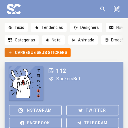
Início
Tendências
Designers
Novo
Categorias
🎄
Natal
💫
Animado
😊
Emoçõe
CARREGUE SEUS STICKERS
112
StickersBot
INSTAGRAM
TWITTER
FACEBOOK
TELEGRAM