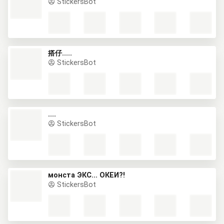
StickersBot
搭仔.....
StickersBot
....
StickersBot
монста ЭКС... ОКЕЙ?!
StickersBot