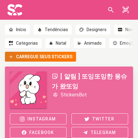
Início
Tendências
Designers
Novo
Categorias
🎄
Natal
💫
Animado
😊
Emoçõe
CARREGUE SEUS STICKERS
[ 알림 ] 또잉또잉한 몽슈
가 왔또잉
StickersBot
INSTAGRAM
TWITTER
FACEBOOK
TELEGRAM