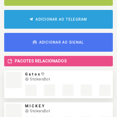
ADICIONAR AO TELEGRAM
ADICIONAR AO SIGNAL
PACOTES RELACIONADOS
G a t o s ♡
StickersBot
M I C K E Y
StickersBot