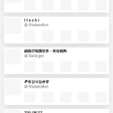
I t a c h i
StickersBot
細路仔唔識世界 - 有你就夠
Sai.lo.gor
🍕🍜강식당🍧🍨
StickersBot
?어니부기?