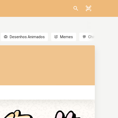
🙉
Desenhos Animados
🤣
Memes
💬
Chinês
🎎
A