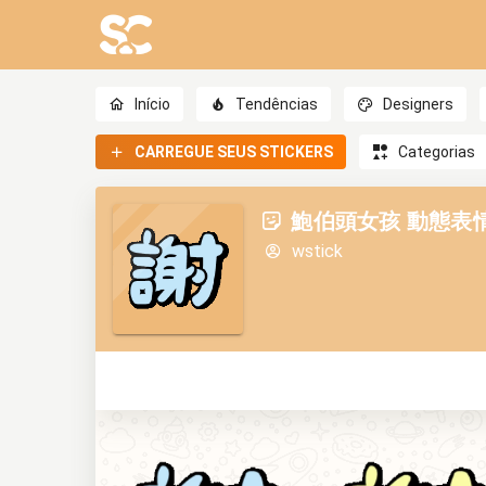
Início
Tendências
Designers
CARREGUE SEUS STICKERS
Categorias
鮑伯頭女孩 動態表情貼【
wstick