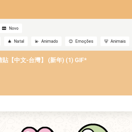
Novo
🎄
Natal
💫
Animado
😊
Emoções
🐻
Animais
中文-台灣】 (新年) (1) GIF*