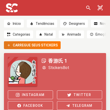
Início
Tendências
Designers
Novo
Categorias
🎄
Natal
💫
Animado
😊
Emoçõe
CARREGUE SEUS STICKERS
香游氏 1
StickersBot
INSTAGRAM
TWITTER
FACEBOOK
TELEGRAM