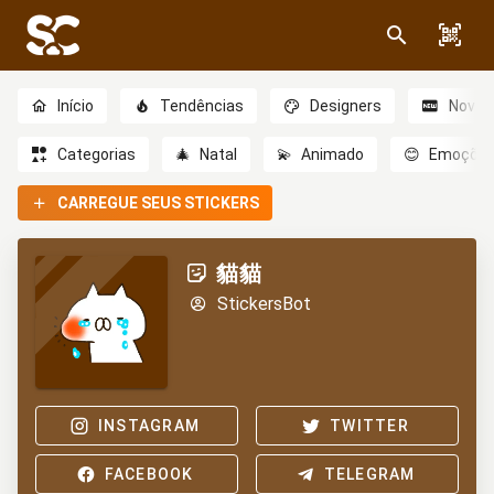
Início
Tendências
Designers
Novo
Categorias
🎄
Natal
💫
Animado
😊
Emoçõe
CARREGUE SEUS STICKERS
貓貓
StickersBot
INSTAGRAM
TWITTER
FACEBOOK
TELEGRAM