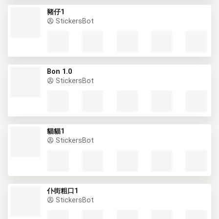
豬仔1
StickersBot
Bon 1.0
StickersBot
貓貓1
StickersBot
仆街粗口1
StickersBot