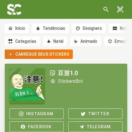
Início
Tendências
Designers
Novo
Categorias
🎄
Natal
💫
Animado
😊
Emoçõe
CARREGUE SEUS STICKERS
豆苗1.0
StickersBot
INSTAGRAM
TWITTER
FACEBOOK
TELEGRAM