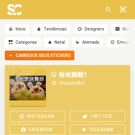
Início
Tendências
Designers
Novo
Categorias
🎄
Natal
💫
Animado
😊
Emoçõe
CARREGUE SEUS STICKERS
蛙蛙雞雞1
StickersBot
INSTAGRAM
TWITTER
FACEBOOK
TELEGRAM