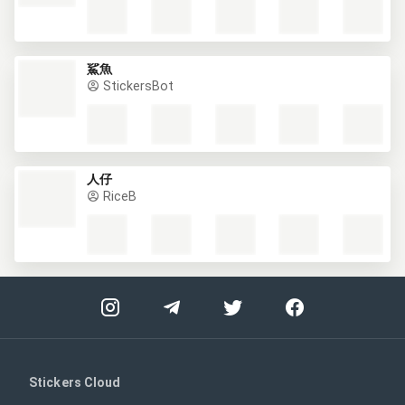
鯊魚
StickersBot
人仔
RiceB
Stickers Cloud