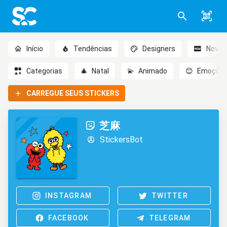
Início
Tendências
Designers
Novo
Categorias
🎄
Natal
💫
Animado
😊
Emoçõe
CARREGUE SEUS STICKERS
芝麻
StickersBot
INSTAGRAM
TWITTER
FACEBOOK
TELEGRAM