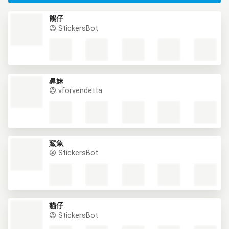
熊仔
StickersBot
鼻妹
vforvendetta
鯊魚
StickersBot
貓仔
StickersBot