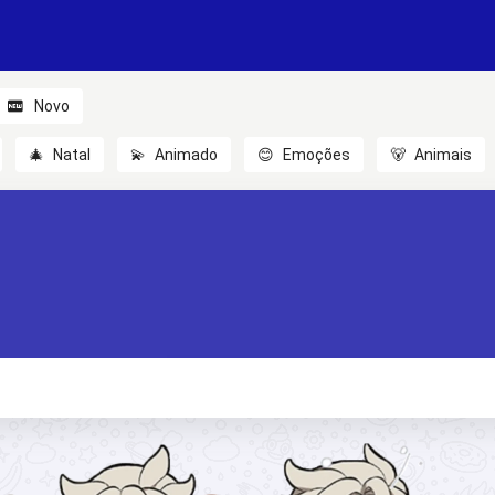
Novo
🎄
Natal
💫
Animado
😊
Emoções
🐻
Animais