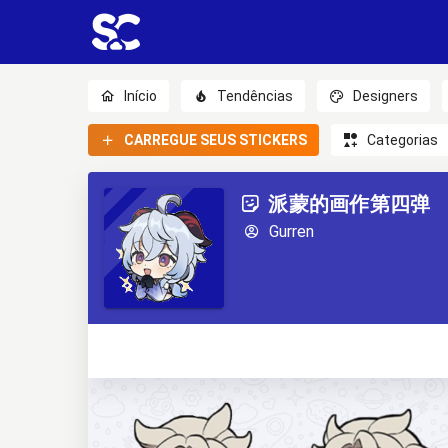
Início
Tendências
Designers
CARREGUE SEUS STICKERS
Categorias
派蒙的画作第四弹
Gurren