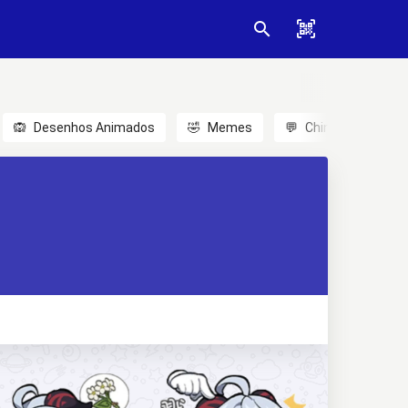
🙉
Desenhos Animados
🤣
Memes
💬
Chinês
🎎
A