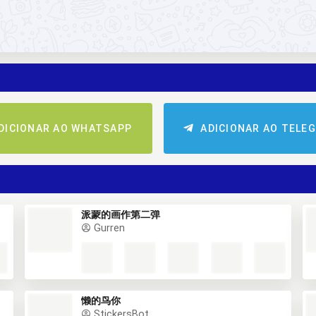
DICIONAR AO WHATSAPP
ADICIONAR AO TELE
派蒙的画作第二弹
Gurren
懒的鸟你
StickersBot