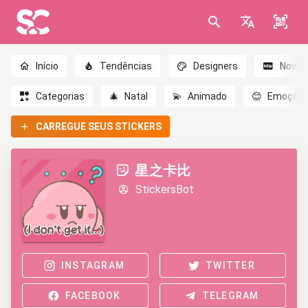
Início
Tendências
Designers
Novo
Categorias
🎄
Natal
💫
Animado
😊
Emoçõe
CARREGUE SEUS STICKERS
星之卡比
StickersBot
INSTAGRAM
TWITTER
FACEBOOK
TELEGRAM