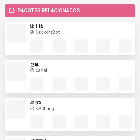
PACOTES RELACIONADOS
比卡比
StickersBot
也母
catlai
星穹2
KPChung