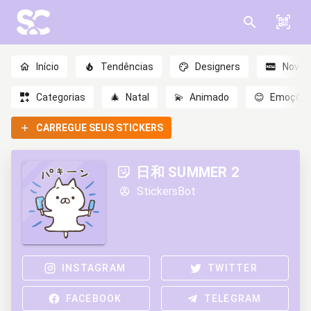
Início
Tendências
Designers
Novo
Categorias
🎄
Natal
💫
Animado
😊
Emoçõe
CARREGUE SEUS STICKERS
日和 SUMMER 2
StickersBot
INSTAGRAM
TWITTER
FACEBOOK
TELEGRAM