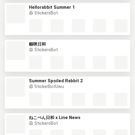
Hellorabbit Summer 1
StickersBot
貓咪日和
StickersBot
Summer Spoiled Rabbit 2
StickerBotUwu
ねこぺん日和 x Line News
StickersBot