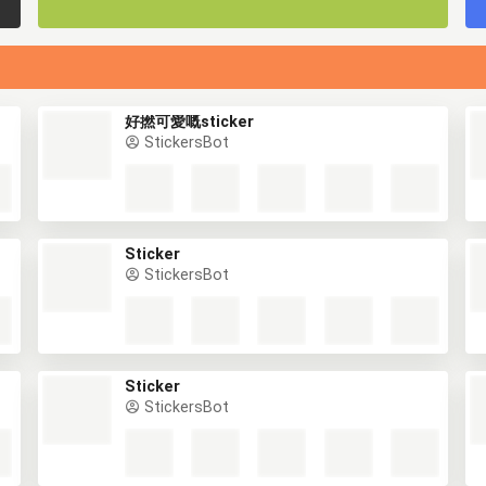
好撚可愛嘅sticker
StickersBot
Sticker
StickersBot
Sticker
StickersBot