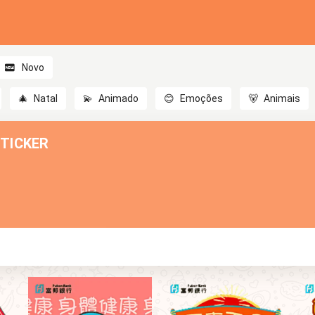
Novo
🎄
Natal
💫
Animado
😊
Emoções
🐻
Animais
ICKER