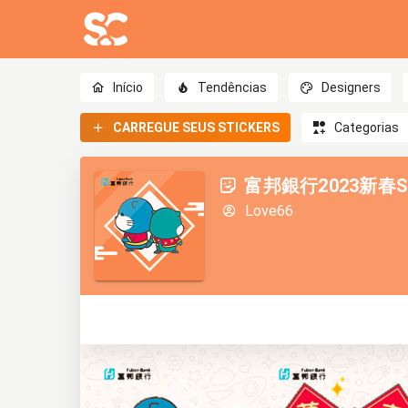
Início
Tendências
Designers
CARREGUE SEUS STICKERS
Categorias
富邦銀行2023新春ST
Love66