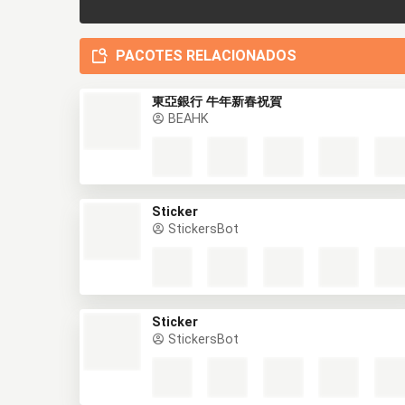
PACOTES RELACIONADOS
東亞銀行 牛年新春祝賀
BEAHK
Sticker
StickersBot
Sticker
StickersBot