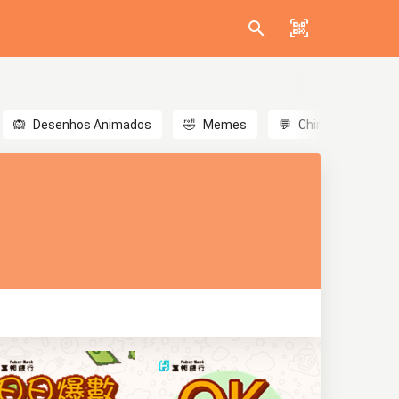
🙉
Desenhos Animados
🤣
Memes
💬
Chinês
🎎
A