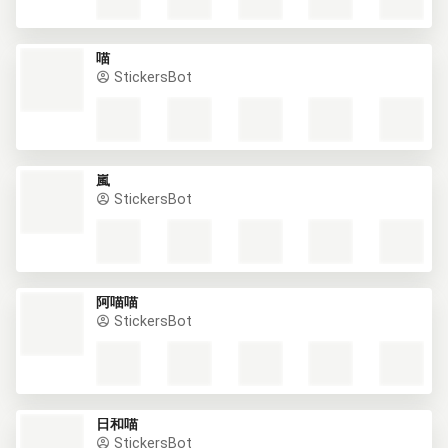
喵
StickersBot
嵐
StickersBot
阿喵喵
StickersBot
日和喵
StickersBot