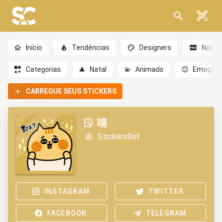
Início
Tendências
Designers
Novo
Categorias
🎄
Natal
💫
Animado
😊
Emoçõe
CARREGUE SEUS STICKERS
喵
StickersBot
INSTAGRAM
TWITTER
FACEBOOK
TELEGRAM