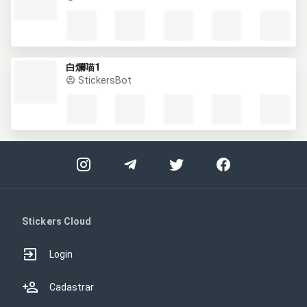
白爛喵1
StickersBot
Stickers Cloud
Login
Cadastrar