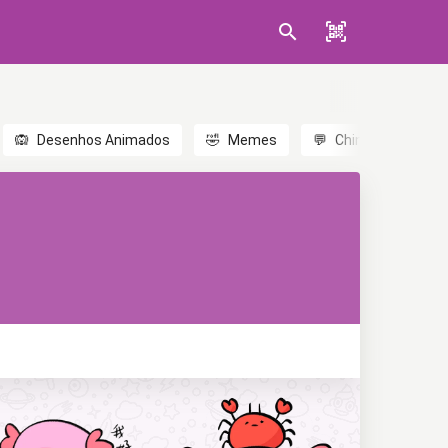
🙉
Desenhos Animados
🤣
Memes
💬
Chinês
🎎
A