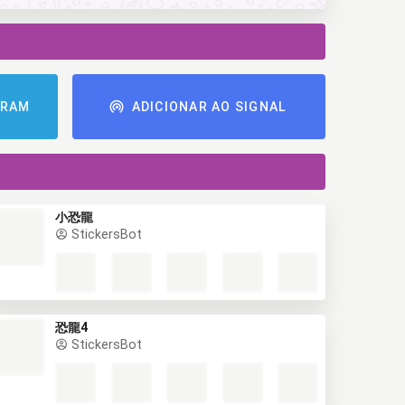
GRAM
ADICIONAR AO SIGNAL
小恐龍
StickersBot
恐龍4
StickersBot