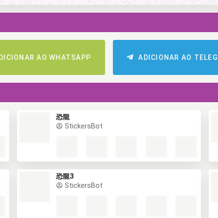
DICIONAR AO WHATSAPP
ADICIONAR AO TELE
恐龍
StickersBot
恐龍3
StickersBot