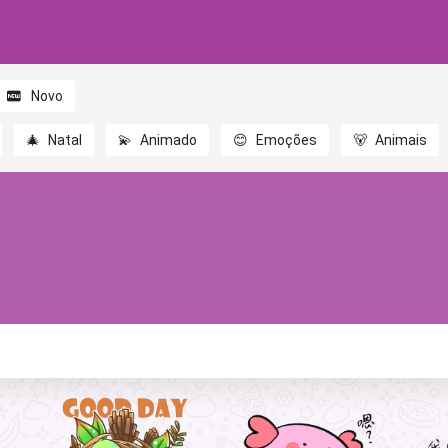
Novo
🎄
Natal
💫
Animado
😊
Emoções
🐻
Animais