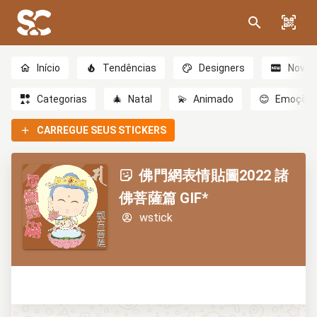
Início
Tendências
Designers
Novo
Categorias
🎄
Natal
💫
Animado
😊
Emoçõe
CARREGUE SEUS STICKERS
佛門網表情貼圖2022 諸
佛菩薩篇 GIF*
wstick