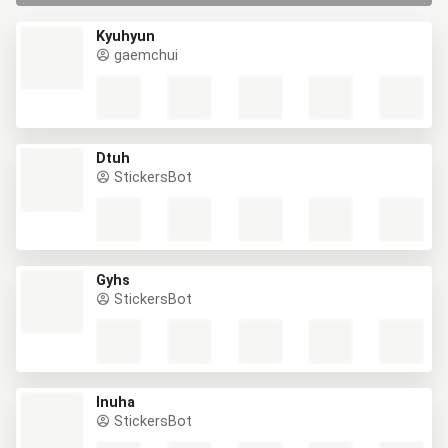
Kyuhyun
gaemchui
Dtuh
StickersBot
Gyhs
StickersBot
Inuha
StickersBot