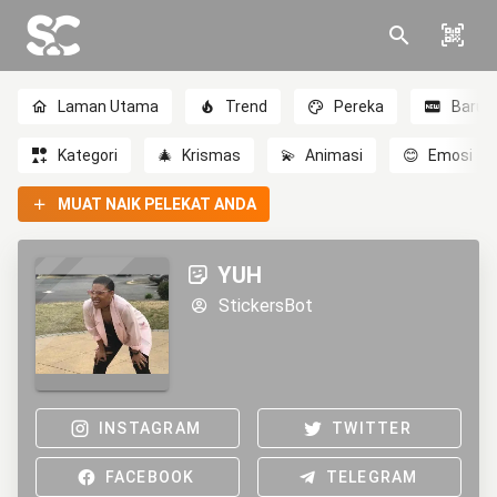
Laman Utama
Trend
Pereka
Baru
Kategori
🎄
Krismas
💫
Animasi
😊
Emosi
MUAT NAIK PELEKAT ANDA
YUH
StickersBot
INSTAGRAM
TWITTER
FACEBOOK
TELEGRAM