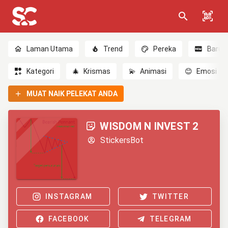
Laman Utama
Trend
Pereka
Baru
Kategori
🎄
Krismas
💫
Animasi
😊
Emosi
MUAT NAIK PELEKAT ANDA
WISDOM N INVEST 2
StickersBot
INSTAGRAM
TWITTER
FACEBOOK
TELEGRAM