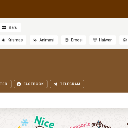
Baru
🎄
Krismas
💫
Animasi
😊
Emosi
🐻
Haiwan
🙉
TER
FACEBOOK
TELEGRAM