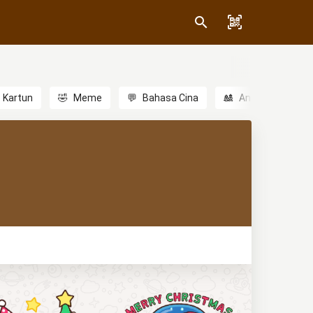
Kartun
🤣
Meme
💬
Bahasa Cina
🎎
Anime
😃