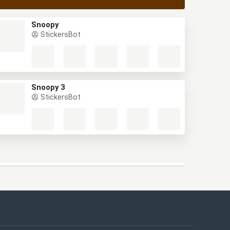
Snoopy
StickersBot
Snoopy 3
StickersBot