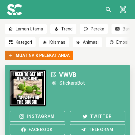
Laman Utama
Trend
Pereka
Baru
Kategori
🎄
Krismas
💫
Animasi
😊
Emosi
MUAT NAIK PELEKAT ANDA
VWVB
StickersBot
INSTAGRAM
TWITTER
FACEBOOK
TELEGRAM