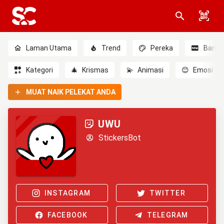
Laman Utama
Trend
Pereka
Baru
Kategori
🎄
Krismas
💫
Animasi
😊
Emosi
MUAT NAIK PELEKAT ANDA
UWU
StickersBot
INSTAGRAM
TWITTER
FACEBOOK
TELEGRAM