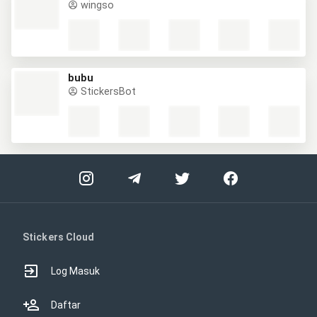
wingso
bubu
StickersBot
Stickers Cloud
Log Masuk
Daftar