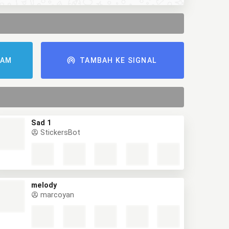
RAM
TAMBAH KE SIGNAL
Sad 1
StickersBot
melody
marcoyan