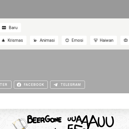
Baru
🎄
Krismas
💫
Animasi
😊
Emosi
🐻
Haiwan
🙉
TER
FACEBOOK
TELEGRAM