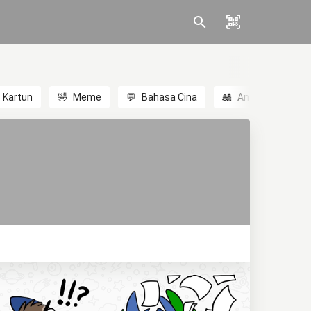
Kartun
🤣
Meme
💬
Bahasa Cina
🎎
Anime
😃