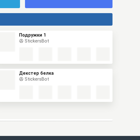
Подружки 1
StickersBot
Декстер белка
StickersBot