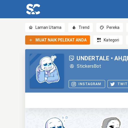
Laman Utama
Trend
Pereka
MUAT NAIK PELEKAT ANDA
Kategori
UNDERTALE • АН
StickersBot
INSTAGRAM
TWIT