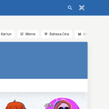
Kartun
🤣
Meme
💬
Bahasa Cina
🎎
Anime
😃