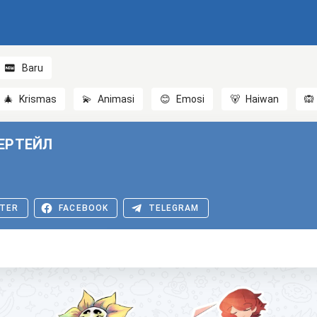
Baru
🎄
Krismas
💫
Animasi
😊
Emosi
🐻
Haiwan
🙉
ДЕРТЕЙЛ
TER
FACEBOOK
TELEGRAM