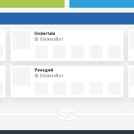
Undertale
StickersBot
Уэнздей
StickersBot