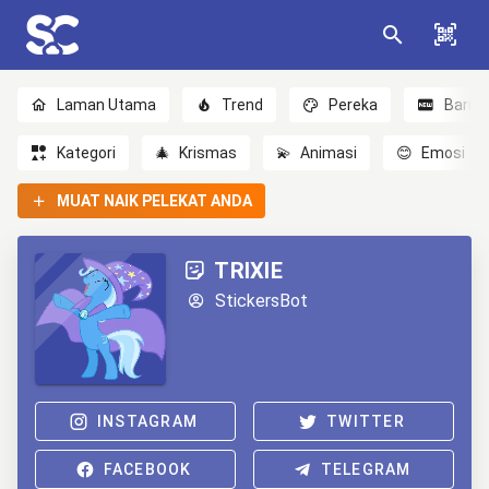
Laman Utama
Trend
Pereka
Baru
Kategori
🎄
Krismas
💫
Animasi
😊
Emosi
MUAT NAIK PELEKAT ANDA
TRIXIE
StickersBot
INSTAGRAM
TWITTER
FACEBOOK
TELEGRAM