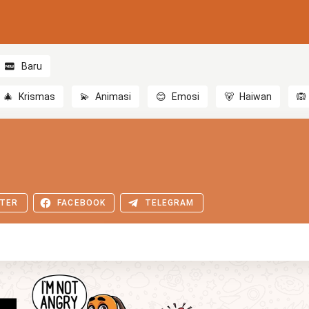
Baru
🎄
Krismas
💫
Animasi
😊
Emosi
🐻
Haiwan
🙉
TER
FACEBOOK
TELEGRAM