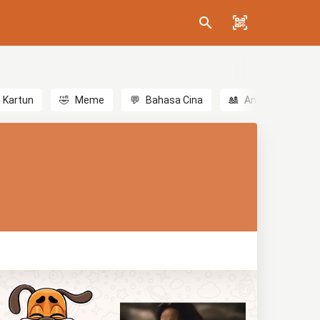
Kartun
🤣
Meme
💬
Bahasa Cina
🎎
Anime
😃