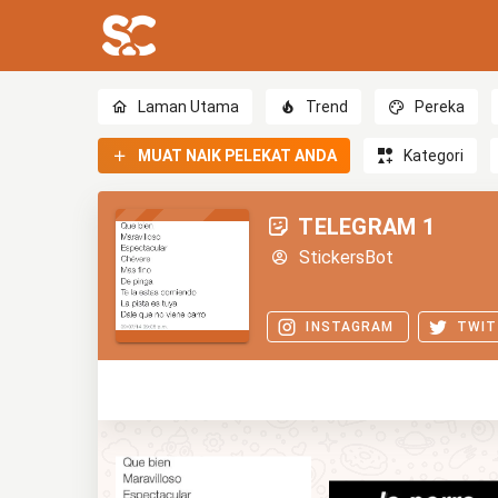
Laman Utama
Trend
Pereka
MUAT NAIK PELEKAT ANDA
Kategori
TELEGRAM 1
StickersBot
INSTAGRAM
TWIT