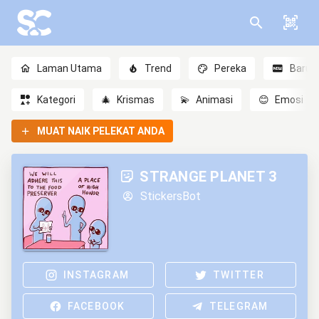
Laman Utama
Trend
Pereka
Baru
Kategori
🎄
Krismas
💫
Animasi
😊
Emosi
MUAT NAIK PELEKAT ANDA
STRANGE PLANET 3
StickersBot
INSTAGRAM
TWITTER
FACEBOOK
TELEGRAM