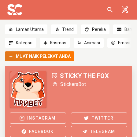
Laman Utama
Trend
Pereka
Baru
Kategori
🎄
Krismas
💫
Animasi
😊
Emosi
MUAT NAIK PELEKAT ANDA
STICKY THE FOX
StickersBot
INSTAGRAM
TWITTER
FACEBOOK
TELEGRAM