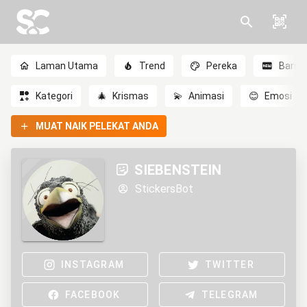
Laman Utama
Trend
Pereka
Baru
Kategori
🎄
Krismas
💫
Animasi
😊
Emosi
MUAT NAIK PELEKAT ANDA
SIEBENSTEIN
StickersBot
INSTAGRAM
TWITTER
FACEBOOK
TELEGRAM