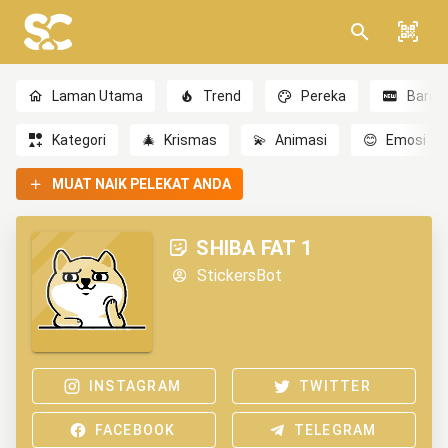
Laman Utama
Trend
Pereka
Baru
Kategori
🎄
Krismas
💫
Animasi
😊
Emosi
MUAT NAIK PELEKAT ANDA
SHIBA FAT 1
StickersBot
INSTAGRAM
TWITTER
FACEBOOK
TELEGRAM