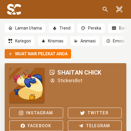
Laman Utama
Trend
Pereka
Baru
Kategori
🎄
Krismas
💫
Animasi
😊
Emosi
MUAT NAIK PELEKAT ANDA
SHAITAN CHICK
StickersBot
INSTAGRAM
TWITTER
FACEBOOK
TELEGRAM