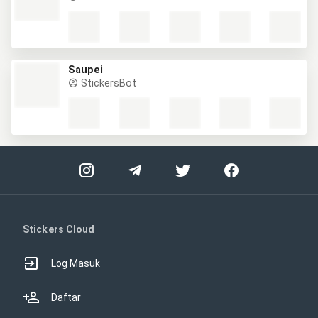
Saupei
StickersBot
Stickers Cloud
Log Masuk
Daftar