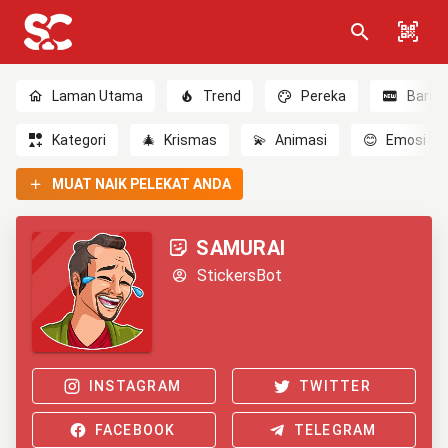
Laman Utama
Trend
Pereka
Baru
Kategori
🎄
Krismas
💫
Animasi
😊
Emosi
MUAT NAIK PELEKAT ANDA
SAMURAI
StickersBot
INSTAGRAM
TWITTER
FACEBOOK
TELEGRAM