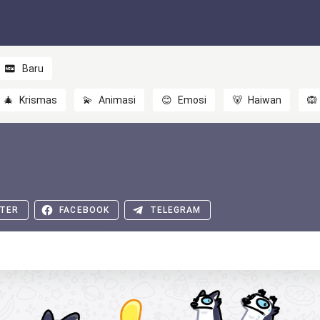
Baru
🎄
Krismas
💫
Animasi
😊
Emosi
🐻
Haiwan
🙉
TER
FACEBOOK
TELEGRAM