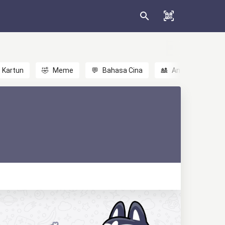
Kartun
🤣
Meme
💬
Bahasa Cina
🎎
Anime
😃