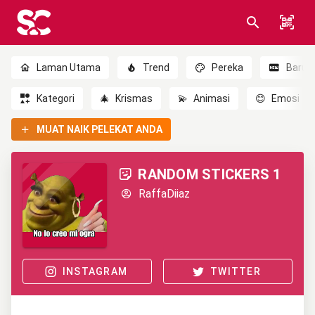
Laman Utama
Trend
Pereka
Baru
Kategori
🎄
Krismas
💫
Animasi
😊
Emosi
MUAT NAIK PELEKAT ANDA
RANDOM STICKERS 1
RaffaDiiaz
INSTAGRAM
TWITTER