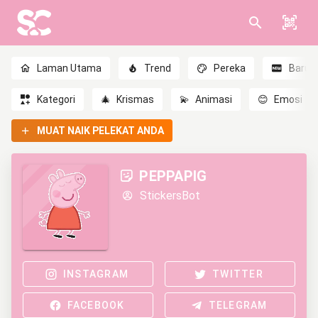
Laman Utama
Trend
Pereka
Baru
Kategori
🎄
Krismas
💫
Animasi
😊
Emosi
MUAT NAIK PELEKAT ANDA
PEPPAPIG
StickersBot
INSTAGRAM
TWITTER
FACEBOOK
TELEGRAM