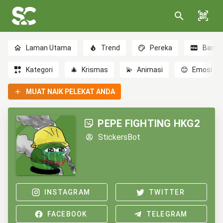
Laman Utama
Trend
Pereka
Baru
Kategori
🎄
Krismas
💫
Animasi
😊
Emosi
MUAT NAIK PELEKAT ANDA
PEPE FIGHTING HKG2
StickersBot
INSTAGRAM
TWITTER
FACEBOOK
TELEGRAM