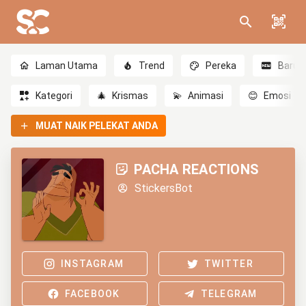
Laman Utama
Trend
Pereka
Baru
Kategori
🎄
Krismas
💫
Animasi
😊
Emosi
MUAT NAIK PELEKAT ANDA
PACHA REACTIONS
StickersBot
INSTAGRAM
TWITTER
FACEBOOK
TELEGRAM