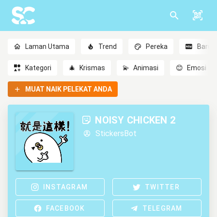
Laman Utama
Trend
Pereka
Baru
Kategori
🎄
Krismas
💫
Animasi
😊
Emosi
MUAT NAIK PELEKAT ANDA
NOISY CHICKEN 2
StickersBot
INSTAGRAM
TWITTER
FACEBOOK
TELEGRAM