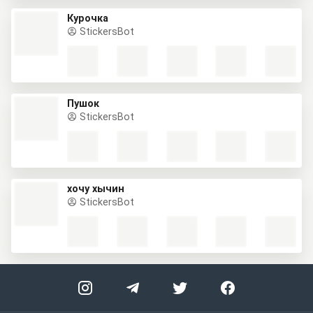
Курочка
StickersBot
Пушок
StickersBot
хочу хычин
StickersBot