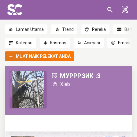
Laman Utama
Trend
Pereka
Baru
Kategori
🎄
Krismas
💫
Animasi
😊
Emosi
MUAT NAIK PELEKAT ANDA
МУРРРЗИК :3
Xleb