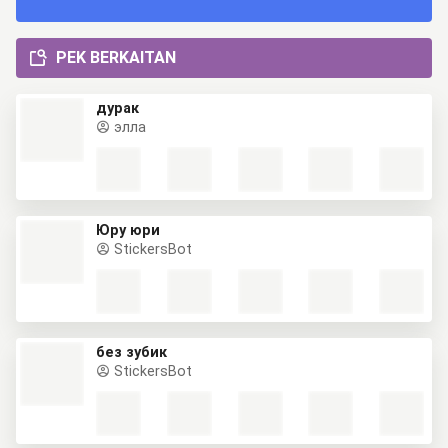
PEK BERKAITAN
дурак
элла
Юру юри
StickersBot
без зубик
StickersBot