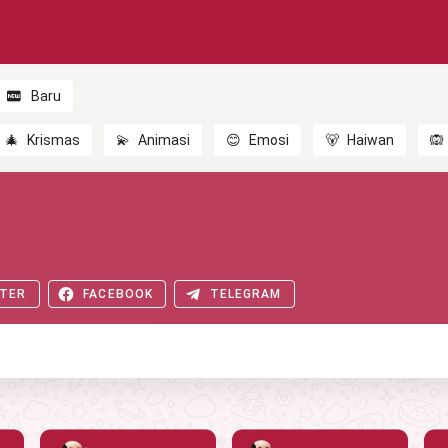
Baru
🎄
Krismas
💫
Animasi
😊
Emosi
🐻
Haiwan
🙉
TER
FACEBOOK
TELEGRAM