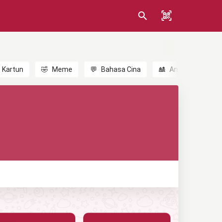
Kartun
🤣
Meme
💬
Bahasa Cina
🎎
Anime
😃