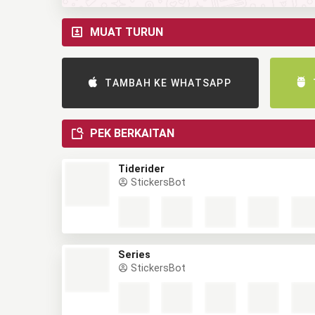
MUAT TURUN
TAMBAH KE WHATSAPP
PEK BERKAITAN
Tiderider
StickersBot
Series
StickersBot