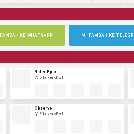
TAMBAH KE WHATSAPP
TAMBAH KE TELEG
Rider Epic
StickersBot
Observe
StickersBot