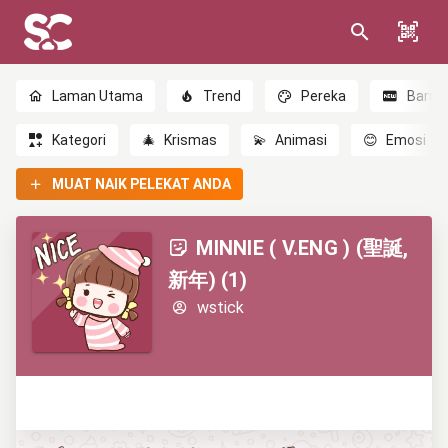
Laman Utama
Trend
Pereka
Baru
Kategori
🎄
Krismas
💫
Animasi
😊
Emosi
MUAT NAIK PELEKAT ANDA
MINNIE ( V.ENG ) (聖誕,
新年) (1)
wstick