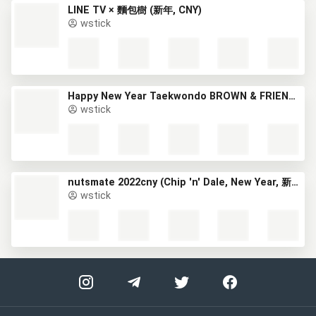
LINE TV × 麵包樹 (新年, CNY)
wstick
Happy New Year Taekwondo BROWN & FRIENDS (新年) (1)
wstick
nutsmate 2022cny (Chip 'n' Dale, New Year, 新年, CNY)
wstick