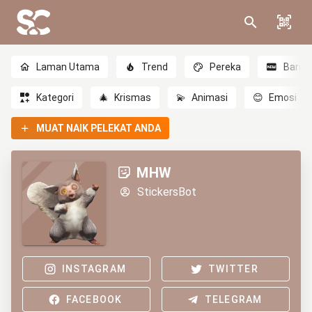
Laman Utama
Trend
Pereka
Baru
Kategori
🎄
Krismas
💫
Animasi
😊
Emosi
MUAT NAIK PELEKAT ANDA
MHW
StickersBot
INSTAGRAM
TWITTER
FACEBOOK
TELEGRAM