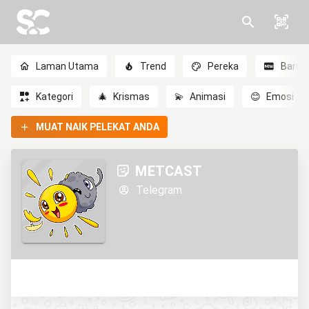
Laman Utama
Trend
Pereka
Baru
Kategori
🎄
Krismas
💫
Animasi
😊
Emosi
MUAT NAIK PELEKAT ANDA
METCAST
Telegram