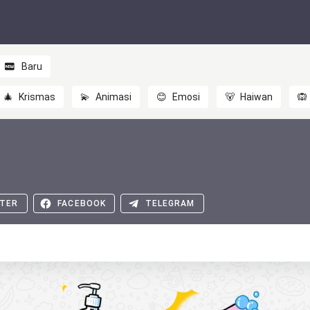
Baru
🎄
Krismas
💫
Animasi
😊
Emosi
🐻
Haiwan
🙉
TER
FACEBOOK
TELEGRAM