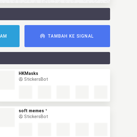
RAM
TAMBAH KE SIGNAL
HKMasks
StickersBot
soft memes ¹
StickersBot