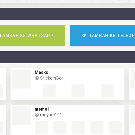
TAMBAH KE WHATSAPP
TAMBAH KE TELEG
Masks
StickersBot
meme1
mayur9191