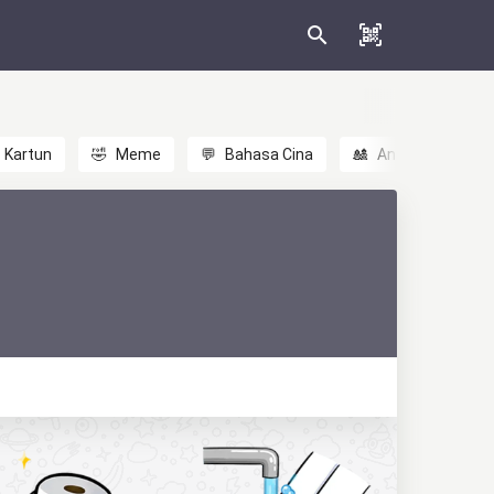
Kartun
🤣
Meme
💬
Bahasa Cina
🎎
Anime
😃