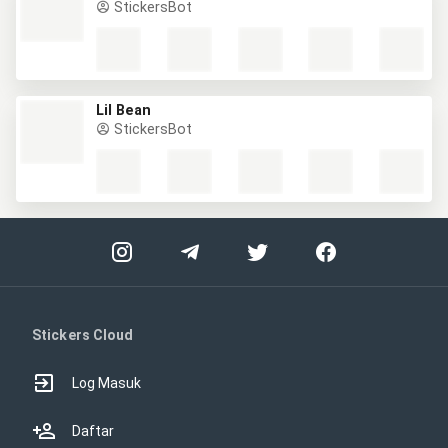
StickersBot
Lil Bean
StickersBot
Stickers Cloud
Log Masuk
Daftar