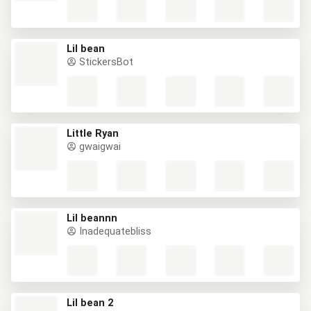
Lil bean
StickersBot
Little Ryan
gwaigwai
Lil beannn
Inadequatebliss
Lil bean 2