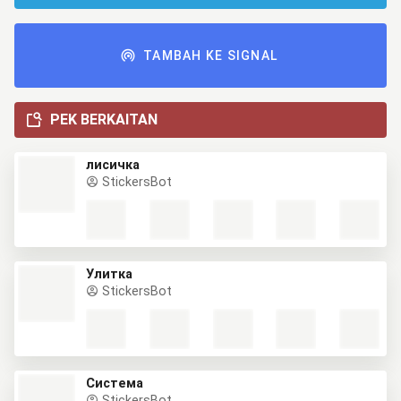
TAMBAH KE SIGNAL
PEK BERKAITAN
лисичка
StickersBot
Улитка
StickersBot
Система
StickersBot