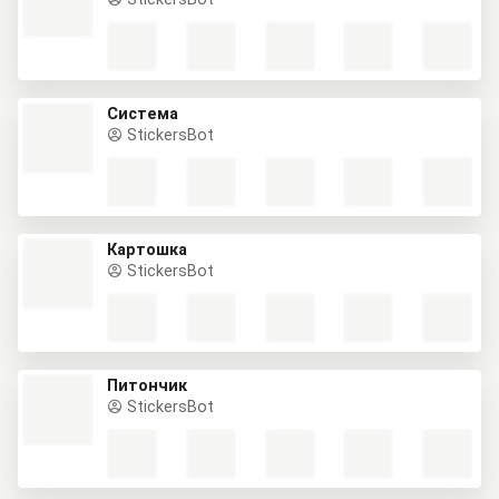
Система
StickersBot
Картошка
StickersBot
Питончик
StickersBot