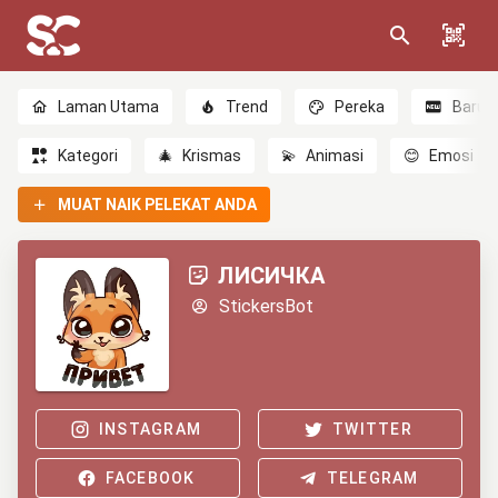
Laman Utama
Trend
Pereka
Baru
Kategori
🎄
Krismas
💫
Animasi
😊
Emosi
MUAT NAIK PELEKAT ANDA
ЛИСИЧКА
StickersBot
INSTAGRAM
TWITTER
FACEBOOK
TELEGRAM