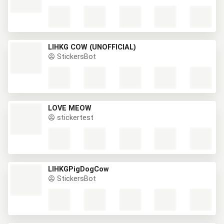
LIHKG COW (UNOFFICIAL)
StickersBot
LOVE MEOW
stickertest
LIHKGPigDogCow
StickersBot