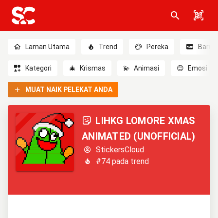
Laman Utama
Trend
Pereka
Baru
Kategori
🎄
Krismas
💫
Animasi
😊
Emosi
MUAT NAIK PELEKAT ANDA
LIHKG LOMORE XMAS
ANIMATED (UNOFFICIAL)
StickersCloud
#74 pada trend