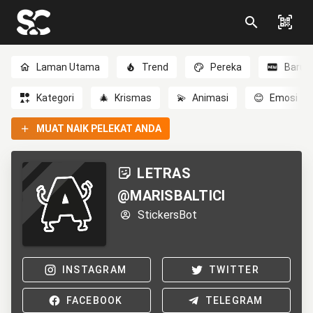
Laman Utama
Trend
Pereka
Baru
Kategori
🎄
Krismas
💫
Animasi
😊
Emosi
MUAT NAIK PELEKAT ANDA
LETRAS
@MARISBALTICI
StickersBot
INSTAGRAM
TWITTER
FACEBOOK
TELEGRAM