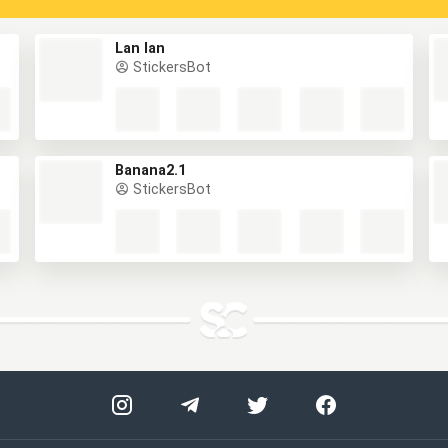
Lan lan
StickersBot
Banana2.1
StickersBot