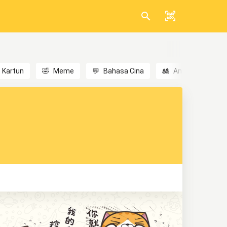
Kartun
🤣
Meme
💬
Bahasa Cina
🎎
Anime
😃