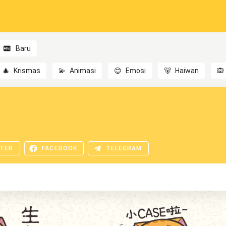
Baru
🎄
Krismas
💫
Animasi
😊
Emosi
🐻
Haiwan
🙉
TER
FACEBOOK
TELEGRAM