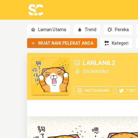
Laman Utama
Trend
Pereka
MUAT NAIK PELEKAT ANDA
Kategori
LANLAN8.2
StickersBot
INSTAGRAM
TWIT