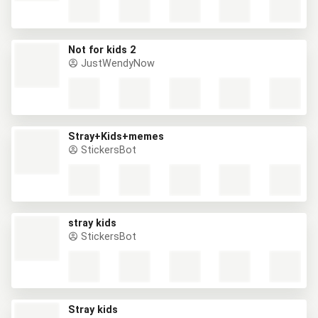
Not for kids 2
JustWendyNow
Stray+Kids+memes
StickersBot
stray kids
StickersBot
Stray kids