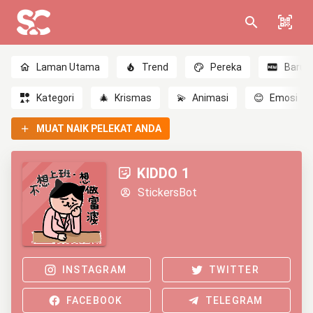
Laman Utama
Trend
Pereka
Baru
Kategori
🎄
Krismas
💫
Animasi
😊
Emosi
MUAT NAIK PELEKAT ANDA
KIDDO 1
StickersBot
INSTAGRAM
TWITTER
FACEBOOK
TELEGRAM